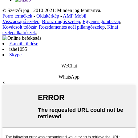
© Szerzői jog - 2010-2021: Minden jog fenntartva.
Forró termékek
-
Oldaltérkép
-
AMP Mobil
Visszacsapó szelep
,
Bronz dugós szelep
,
Egyenes gömbcsap
,
Kovácsolt tolózár
,
Rozsdamentes acél pillangószelep
,
Kínai
szelepalkatrészek
,
E-mail küldése
izhe1055
Skype
WeChat
WhatsApp
x