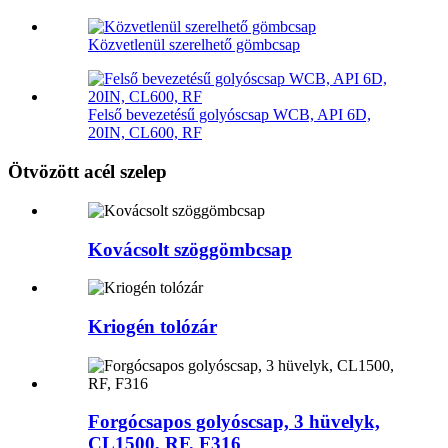
Közvetlenül szerelhető gömbcsap
Felső bevezetésű golyóscsap WCB, API 6D,
20IN, CL600, RF
Ötvözött acél szelep
Kovácsolt szöggömbcsap
Kriogén tolózár
Forgócsapos golyóscsap, 3 hüvelyk,
CL1500, RF, F316