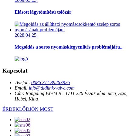
2009.05.25.
Elásott lágytömítésű tolózár
2028.04.25.
Megoldás a soros nyomáskiegyenlítés problémájára...
Kapcsolat
Telefon:
0086 311 89263826
Email:
info@didlink-valve.com
Cím:
Rongding World B - 1711 226 Észak-kínai utca, Szjc,
Hebei, Kína
ÉRDEKLŐDJÖN MOST