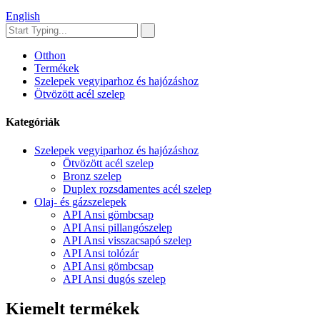
English
Otthon
Termékek
Szelepek vegyiparhoz és hajózáshoz
Ötvözött acél szelep
Kategóriák
Szelepek vegyiparhoz és hajózáshoz
Ötvözött acél szelep
Bronz szelep
Duplex rozsdamentes acél szelep
Olaj- és gázszelepek
API Ansi gömbcsap
API Ansi pillangószelep
API Ansi visszacsapó szelep
API Ansi tolózár
API Ansi gömbcsap
API Ansi dugós szelep
Kiemelt termékek