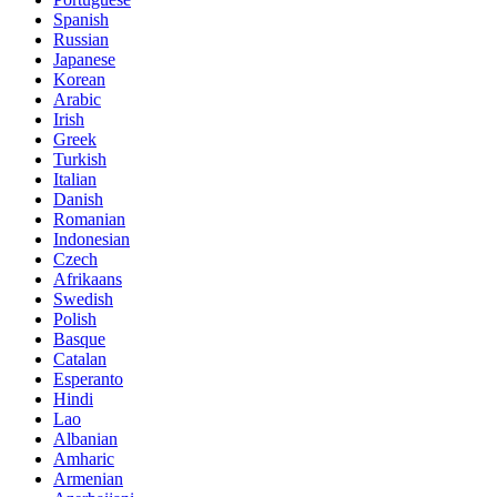
Spanish
Russian
Japanese
Korean
Arabic
Irish
Greek
Turkish
Italian
Danish
Romanian
Indonesian
Czech
Afrikaans
Swedish
Polish
Basque
Catalan
Esperanto
Hindi
Lao
Albanian
Amharic
Armenian