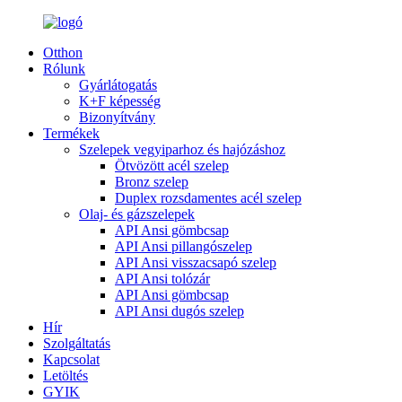
Otthon
Rólunk
Gyárlátogatás
K+F képesség
Bizonyítvány
Termékek
Szelepek vegyiparhoz és hajózáshoz
Ötvözött acél szelep
Bronz szelep
Duplex rozsdamentes acél szelep
Olaj- és gázszelepek
API Ansi gömbcsap
API Ansi pillangószelep
API Ansi visszacsapó szelep
API Ansi tolózár
API Ansi gömbcsap
API Ansi dugós szelep
Hír
Szolgáltatás
Kapcsolat
Letöltés
GYIK